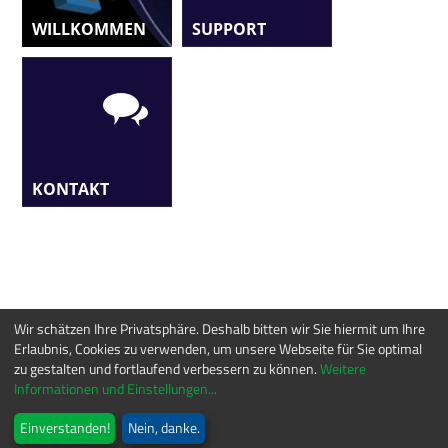
WILLKOMMEN
SUPPORT
KONTAKT
Wir schätzen Ihre Privatsphäre. Deshalb bitten wir Sie hiermit um Ihre
Erlaubnis, Cookies zu verwenden, um unsere Webseite für Sie optimal
zu gestalten und fortlaufend verbessern zu können.
Weitere
Informationen und Einstellungen...
Einverstanden!
Nein, danke.
© OPTE-E-MA Engineering GmbH - Am Veronikaberg 2 – D 98693