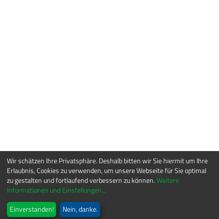
Wir schätzen Ihre Privatsphäre. Deshalb bitten wir Sie hiermit um Ihre
Erlaubnis, Cookies zu verwenden, um unsere Webseite für Sie optimal
zu gestalten und fortlaufend verbessern zu können.
Weitere
Informationen und Einstellungen...
Einverstanden!
Nein, danke.
© OPTE-E-MA Engineering GmbH - Am Veronikaberg 2 – D 98693